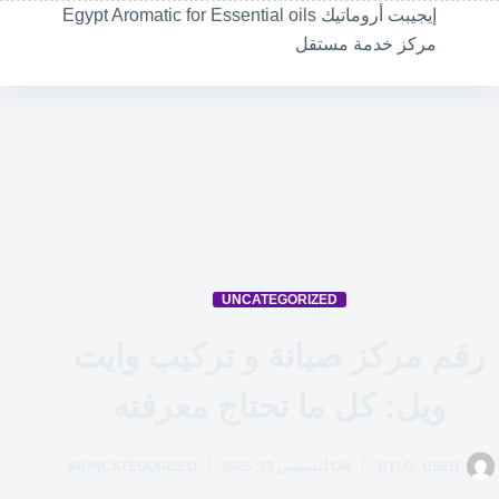
لتجاوز
إيجيبت أروماتيك Egypt Aromatic for Essential oils
لى
مركز خدمة مستقل
لمحتوى
UNCATEGORIZED
رقم مركز صيانة و تركيب وايت
ويل: كل ما تحتاج معرفته
LG_USER
BY
ON
أغسطس 23, 2025
UNCATEGORIZED
IN